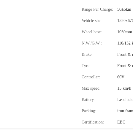
Range Per Charge:
50±5km
Vehicle size:
1520x67
Wheel base:
1030mm
N.W./G.W.:
110/132 
Brake:
Front & 
Tyre:
Front & 
Controller:
60V
Max speed:
15 km/h
Battery:
Lead aci
Packing:
iron fra
Certification:
EEC