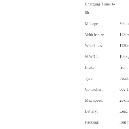
Charging Time: 6-
8h
Mileage:
50km
Vehicle size:
1750
Wheel base:
1130
N.W/G.:
105k
Brake:
front
Tyre:
Front
Controller:
60v 1
Max speed:
20km
Battery:
Lead 
Packing:
iron 